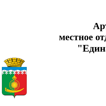
Ар
местное о
"Един