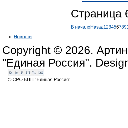
Страница 6
В начало
Назад
1
2
3
4
5
6
7
8
9
Новости
Copyright © 2026. Арти
"Единая Россия". Desi
© СРО ВПП "Единая Россия"