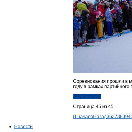
Соревнования прошли в му
году в рамках партийного 
Подробнее...
Страница 45 из 45
В начало
Назад
36
37
38
39
4
Новости