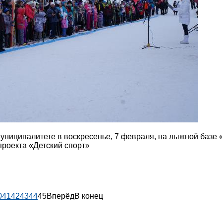
ниципалитете в воскресенье, 7 февраля, на лыжной базе 
проекта «Детский спорт»
0
41
42
43
44
45
Вперёд
В конец