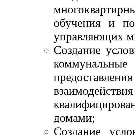
многокварти
обучения и по
управляющих м
Создание усло
коммунальны
предоставле
взаимодействи
квалифициров
домами;
Создание усло