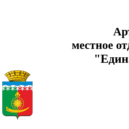
Ар
местное о
"Един