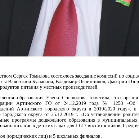
ством Сергея Томилова состоялось заседание комиссий по социа
оссы Валентина Бусыгина, Владимир Овчинников, Дмитрий Озо
продуктов питания у местных производителей.
вления образования Елена Спешилова отметила, что
органи
трации Артинского ГО от 24.12.2019 года № 1258 «Об о
ждений Артинского городского округа в 2019/2020 году», 
ородского округа от 25.12.2019 г. «Об установлении родител
ьные программы дошкольного образования в муниципальных 
овано питание в детских садах для 1 617 воспитанников. Средняя
ол (юридических лиц) и 5 школьных филиалов.