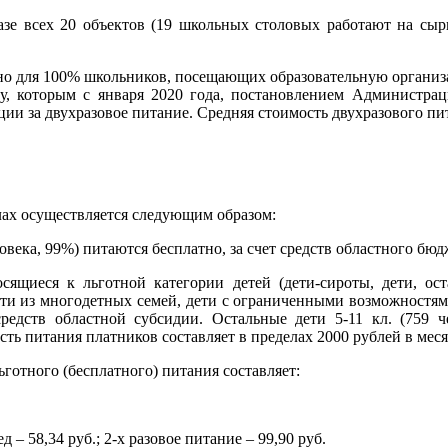
зе всех 20 объектов (19 школьных столовых работают на сырь
но для 100% школьников, посещающих образовательную организац
у, которым с января 2020 года, постановлением Администрац
и за двухразовое питание. Средняя стоимость двухразового пит
лах осуществляется следующим образом:
ловека, 99%) питаются бесплатно, за счет средств областного бюдж
осящиеся к льготной категории детей (дети-сироты, дети, ос
ти из многодетных семей, дети с ограниченными возможностями 
средств областной субсидии. Остальные дети 5-11 кл. (759 ч
ть питания платников составляет в пределах 2000 рублей в меся
готного (бесплатного) питания составляет:
д – 58,34 руб.; 2-х разовое питание – 99,90 руб.