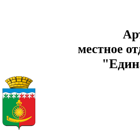
Ар
местное о
"Един